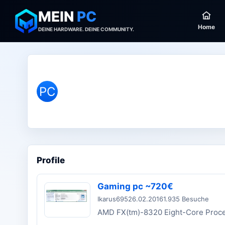
MEIN
PC
Home
DEINE HARDWARE. DEINE COMMUNITY.
PC
Profile
Gaming pc ~720€
Ikarus695
26.02.2016
1.935 Besuche
AMD FX(tm)-8320 Eight-Core Proc