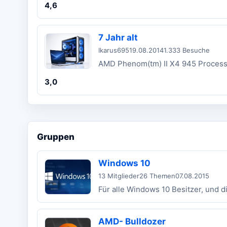
4,6
7 Jahr alt
Ikarus695
19.08.2014
1.333 Besuche
AMD Phenom(tm) II X4 945 Proces
3,0
Gruppen
Windows 10
13 Mitglieder
26 Themen
07.08.2015
Für alle Windows 10 Besitzer, und
AMD- Bulldozer