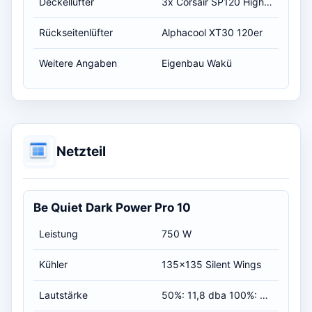
Deckellüfter
3x Corsair SP120 High Performance incl. Alphacool XT45 360er
Rückseitenlüfter
Alphacool XT30 120er
Weitere Angaben
Eigenbau Wakü
Netzteil
Be Quiet Dark Power Pro 10
Leistung
750 W
Kühler
135x135 Silent Wings
Lautstärke
50%: 11,8 dba 100%: 22,6 dba