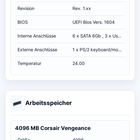
Revision
Rev. 1.xx
BIOS
UEFI Bios Vers. 1604
Interne Anschlüsse
6 x SATA 6Gb , 3 x Usb 2.0
Externe Anschlüsse
1 x PS/2 keyboard/mouse combo port(s) 2 x eSATA 3Gb/s 1 x LAN (RJ45) port(s) 2 x USB 3.0 8 x USB 2.0 1 x Optical S/PDIF out 7.1 HD Audio
Temperatur
24.00
Arbeitsspeicher
4096 MB Corsair Vengeance
Größe
4096