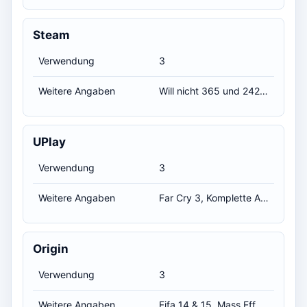
Steam
Verwendung
3
Weitere Angaben
Will nicht 365 und 242 DLC´s aufzählen
UPlay
Verwendung
3
Weitere Angaben
Far Cry 3, Komplette AC reihe bis auf UNnity, Far Cry 4, Anno 2070
Origin
Verwendung
3
Weitere Angaben
Fifa 14 & 15, Mass Effect 1-3, Sim City, Dragon Age Origins, Sims 2, Dead Space 1-3, Crysis 2-3, BF3, Alice - Madness Returns, Burnout Paradise