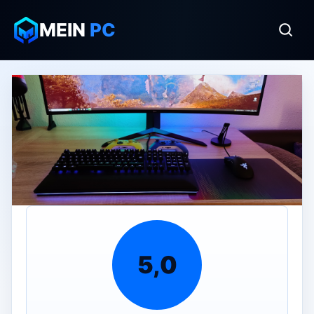
MEIN
PC
5,0