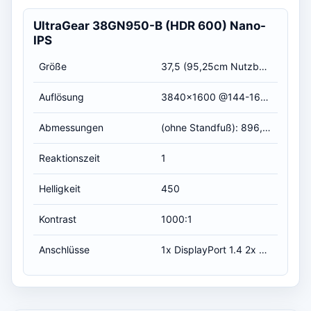
UltraGear 38GN950-B (HDR 600) Nano-
IPS
Größe
37,5 (95,25cm Nutzbare Bildschirmdiagonale)
Auflösung
3840x1600 @144-160 Hz (UWQHD+)
Abmessungen
(ohne Standfuß): 896,4 x 394,4 x 111,3 mm (B x H x T)
Reaktionszeit
1
Helligkeit
450
Kontrast
1000:1
Anschlüsse
1x DisplayPort 1.4 2x HDMI 2.0 1x 3,5 mm Klinke (Line-Out) 1x USB 3.0 Typ B Upstream 2x USB 3.0 Typ A Downstream