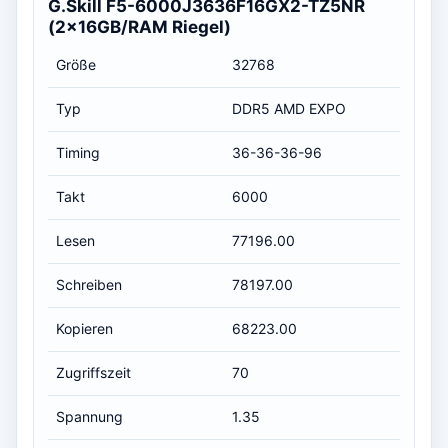
G.Skill F5-6000J3636F16GX2-TZ5NR
(2x16GB/RAM Riegel)
Größe
32768
Typ
DDR5 AMD EXPO
Timing
36-36-36-96
Takt
6000
Lesen
77196.00
Schreiben
78197.00
Kopieren
68223.00
Zugriffszeit
70
Spannung
1.35