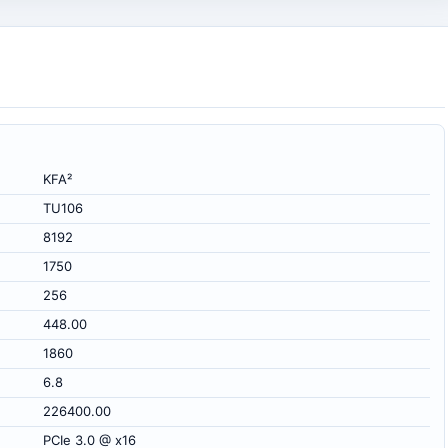
KFA²
TU106
8192
1750
256
448.00
1860
6.8
226400.00
PCIe 3.0 @ x16