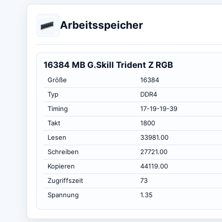
Arbeitsspeicher
16384 MB G.Skill Trident Z RGB
Größe
16384
Typ
DDR4
Timing
17-19-19-39
Takt
1800
Lesen
33981.00
Schreiben
27721.00
Kopieren
44119.00
Zugriffszeit
73
Spannung
1.35