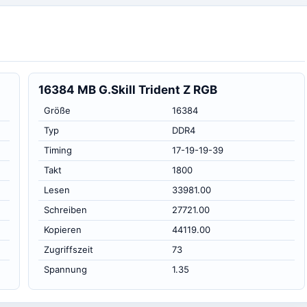
16384 MB G.Skill Trident Z RGB
Größe
16384
Typ
DDR4
Timing
17-19-19-39
Takt
1800
Lesen
33981.00
Schreiben
27721.00
Kopieren
44119.00
Zugriffszeit
73
Spannung
1.35