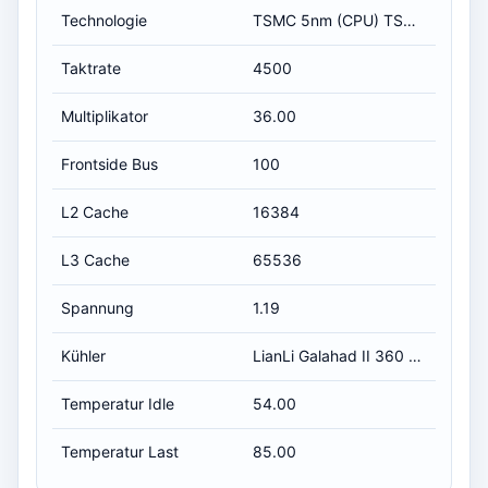
Technologie
TSMC 5nm (CPU) TSMC 6nm (I/O)
Taktrate
4500
Multiplikator
36.00
Frontside Bus
100
L2 Cache
16384
L3 Cache
65536
Spannung
1.19
Kühler
LianLi Galahad II 360 Trinity
Temperatur Idle
54.00
Temperatur Last
85.00