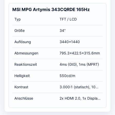
MSI MPG Artymis 343CQRDE 165Hz
Typ
TFT / LCD
Größe
34"
Auflösung
3440x1440
Abmessungen
795.3x422.5x315.6mm
Reaktionszeit
4ms (GtG), 1ms (MPRT)
Helligkeit
550cd/m
Kontrast
3.000:1 (statisch), 100.000.000:1 (dynamisch)
Anschlüsse
2x HDMI 2.0, 1x DisplayPort 1.4, 1x USB-C 3.0 mit DisplayPort 1.2