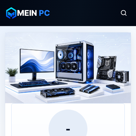
MEIN
PC
-