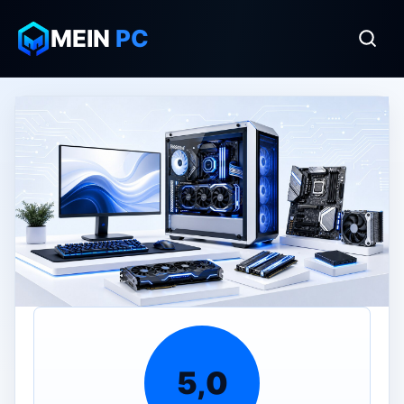
MEIN
PC
5,0