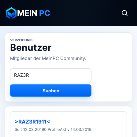
MEIN
PC
VERZEICHNIS
Benutzer
Mitglieder der MeinPC Community.
Suchen
>RAZ3R1911<
Seit 12.03.2019
0 Profile
Aktiv 14.03.2019