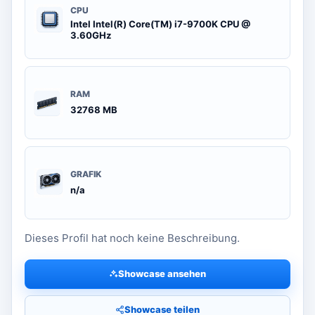
CPU
Intel Intel(R) Core(TM) i7-9700K CPU @
3.60GHz
RAM
32768 MB
GRAFIK
n/a
Dieses Profil hat noch keine Beschreibung.
Showcase ansehen
Showcase teilen