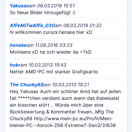
Yakusax
am 06.03.2019 15:51
So Neue Bilder hinzugefügt :)
AfFeMiTwAfFe_030
am 06.03.2019 01:32
hi willkommen zurück.henske hier xD
henske
am 11.09.2016 03:33
Moinsens xD na och wieder da =?xD
hokr
am 10.03.2013 19:43
Netter AMD-PC mit starker Grafigkarte.
The Chucky68
am 10.03.2013 19:21
Hey Yakusax Auch ein schöner Amd hat auf jeden
fall *****chen verdient auch wenn das Kabelsalat
ein bisschen stört .. Würde mich über eine
Rückbewertung & Kommentar freuen...Mfg The
Chucky68 http://www.mein-pc.eu/Profil/Mein-
kleiner-PC--Asrock-Z68-Extreme7-Gen3/31638