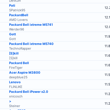
DevilJin
Pati
12.
SPatrick95
PackardBell
12.
AMD Lovers
Packard Bell ixtreme M5741
12.
Werder96
Gott
11.
Gott
Packard Bell ixtreme M5740
11.
TechnoRapper
[S]kill
11.
[S]kill
Packard Bell
11.
FireTiger
Acer Aspire M3800
11.
deepblue25
Lenovo
11.
FLiNLiKE
Packard Bell iPower x2.0
11.
xnicosch
>
11.
Steiner