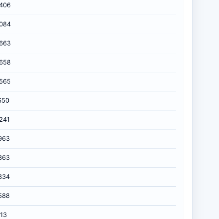
406
084
663
658
565
650
241
963
863
834
588
713