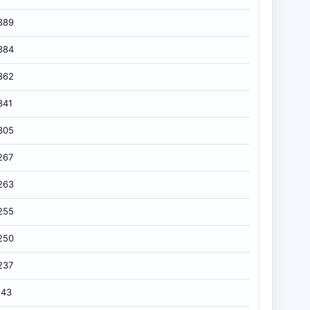
389
384
362
341
305
267
263
255
250
237
143