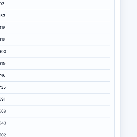
193
053
915
915
900
819
746
735
691
689
643
502