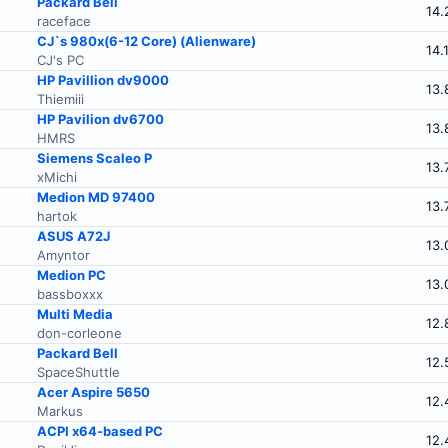
Packard Bell
14.
raceface
CJ`s 980x(6-12 Core) (Alienware)
14.
CJ's PC
HP Pavillion dv9000
13.
Thiemiii
HP Pavilion dv6700
13.
HMRS
Siemens Scaleo P
13.
xMichi
Medion MD 97400
13.
hartok
ASUS A72J
13.
Amyntor
Medion PC
13.
bassboxxx
Multi Media
12.
don-corleone
Packard Bell
12.
SpaceShuttle
Acer Aspire 5650
12.
Markus
ACPI x64-based PC
12.