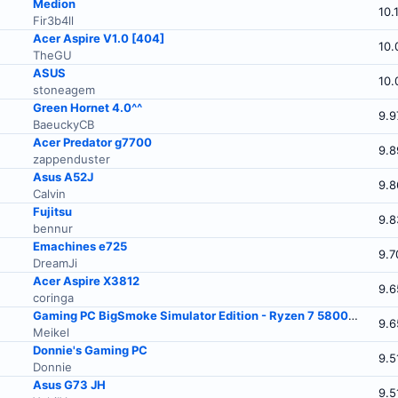
Medion
10.
Fir3b4ll
Acer Aspire V1.0 [404]
10.
TheGU
ASUS
10.
stoneagem
Green Hornet 4.0^^
9.9
BaeuckyCB
Acer Predator g7700
9.8
zappenduster
Asus A52J
9.8
Calvin
Fujitsu
9.8
bennur
Emachines e725
9.7
DreamJi
Acer Aspire X3812
9.6
coringa
Gaming PC BigSmoke Simulator Edition - Ryzen 7 5800X -GeForce RTX 5070TI
9.6
Meikel
Donnie's Gaming PC
9.5
Donnie
Asus G73 JH
9.5