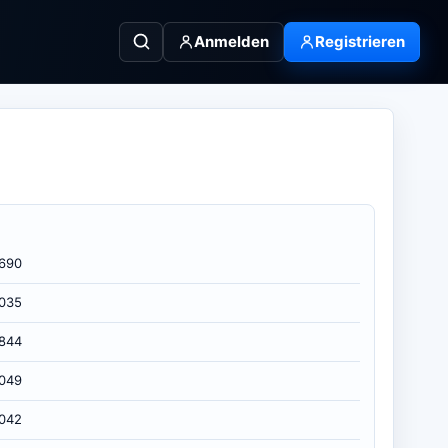
Anmelden
Registrieren
690
035
844
049
042