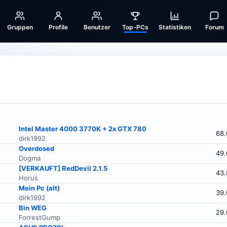
Gruppen
Profile
Benutzer
Top-PCs
Statistiken
Forum
Intel Master 4000 3770K + 2x GTX 780
68.
dirk1992
Overdosed
49.
Dogma
[VERKAUFT] RedDevil 2.1.5
43.
Horus
Mein Pc (alt)
39.
dirk1992
Bin WEG
29.
ForrestGump