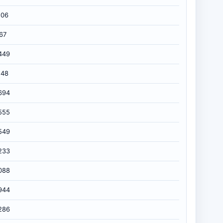
206
167
449
148
694
555
549
233
088
944
286