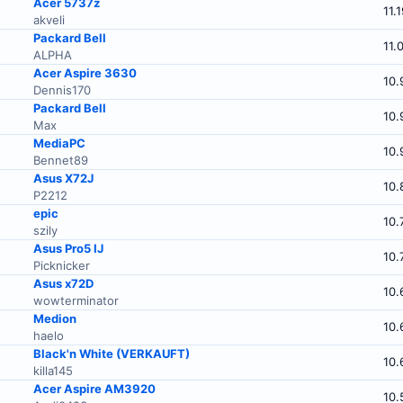
Acer 5737z
11.
akveli
Packard Bell
11.
ALPHA
Acer Aspire 3630
10.
Dennis170
Packard Bell
10.
Max
MediaPC
10.
Bennet89
Asus X72J
10.
P2212
epic
10.
szily
Asus Pro5 IJ
10.
Picknicker
Asus x72D
10.
wowterminator
Medion
10.
haelo
Black'n White (VERKAUFT)
10.
killa145
Acer Aspire AM3920
10.