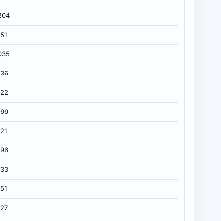
204
151
035
936
822
666
621
596
533
251
227