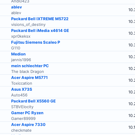
Andi0423
ablev
10.
ablev
Packard Bell IXTREME M5722
10.
visions_of_destiny
Packard Bell iMedia x4614 GE
10.
xpr0keksx
Fujitsu Siemens Scaleo P
10.
G110
Medion
10.
jannis1996
mein schlechter PC
10.
The black Dragon
Acer Aspire M5771
10.
Toxiccation
Asus X73S
10.
Auto456
Packard Bell X5560 GE
10.
STBVElocity
Gamer PC Ryzen
10.
Gamer89999
Acer Aspire 7330
10.
checkmate