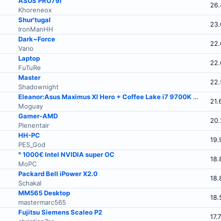
ASUS PRO79I
26.
Khoreneox
Shur'tugal
23.
IronManHH
Dark~Force
22.
Vario
Laptop
22.
FuTuRe
Master
22.
Shadownight
Eleanor:Asus Maximus XI Hero + Coffee Lake i7 9700K + Gigabyte Aorus GTX 1080 Ti Waterforce WB Xtreme Edition 11GB
21.
Moguay
Gamer-AMD
20.
Plenentair
HH-PC
19.
PES_God
° 1000€ Intel NVIDIA super OC
18.
MoPC
Packard Bell iPower X2.0
18.
Schakal
MM565 Desktop
18.
mastermarc565
Fujitsu Siemens Scaleo P2
17.