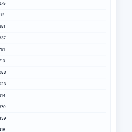
279
112
881
837
791
713
083
023
814
570
439
415