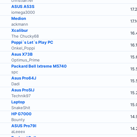
christian7er
ASUS A53S
17.
iomega3000
Medion
17.
ackmann
Xcalibur
16.
The Chucky68
Poppi`s Let`s Play PC
16.
Onkel_Poppi
Asus X73B
15.
Optimus_Prime
Packard Bell Ixtreme M5740
15.
spc
Asus Pro64J
15.
Dadi
Asus Pro5IJ
15.
Technik97
Laptop
15.
SnakeShit
HP G7000
14.
Bounty
ASUS Pro79I
14.
aLeeex